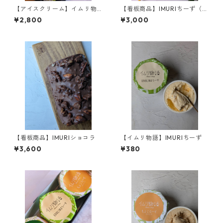
【アイスクリーム】イムリ物
【看板商品】IMURIちーず（チ
語6ケ入り
ーズケーキ）
¥2,800
¥3,000
【看板商品】IMURIショコラ
【イムリ物語】IMURIちーず
¥3,600
¥380