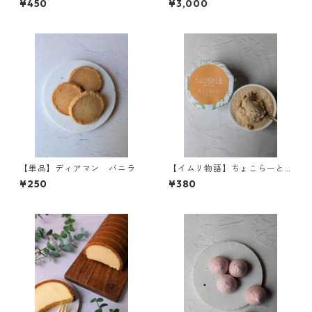
¥450
¥3,000
【単品】ディアマン バニラ
【イムリ物語】ちょこらーと
きなこ
¥250
¥380