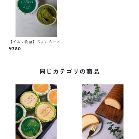
【イムリ物語】ちょこらーと
抹茶
¥380
同じカテゴリの商品