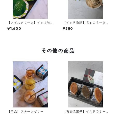
【アイスクリーム】イムリ物
【イムリ物語】ちょこらーと
語3ケ入り
きなこ
¥1,600
¥380
その他の商品
【単品】フルーツゼリー
【看板焼菓子】イムリのリー
フパイ 9枚入り