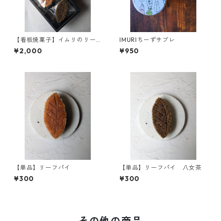
【看板焼菓子】イムリのリー
IMURIちーずサブレ
フパイ 6枚入り
¥2,000
¥950
【単品】リーフパイ
【単品】リーフパイ 八女茶
¥300
¥300
その他の商品