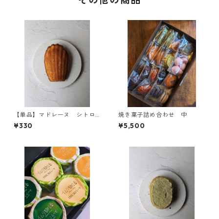
【単品】マドレーヌ シトロ
焼き菓子詰め合わせ 中
ン
¥330
¥5,500