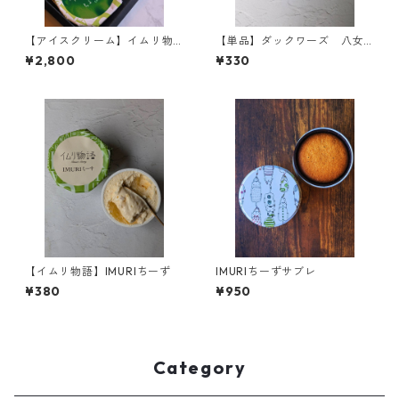
【アイスクリーム】イムリ物
【単品】ダックワーズ 八女
語6ケ入り
茶
¥2,800
¥330
【イムリ物語】IMURIちーず
IMURIちーずサブレ
¥380
¥950
Category