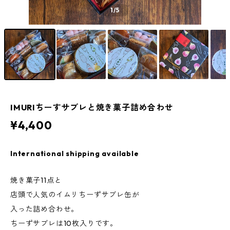
1
/5
IMURIちーすサブレと焼き菓子詰め合わせ
¥4,400
International shipping available
焼き菓子11点と
店頭で人気のイムリちーずサブレ缶が
入った詰め合わせ。
ちーずサブレは10枚入りです。